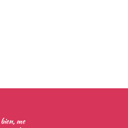
 bien, me
A la fabuleuse, joyeuse et 