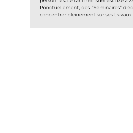
personnes. Le tarif mensuel est fixé à 2
Ponctuellement, des “Séminaires” d’éc
concentrer pleinement sur ses travaux d