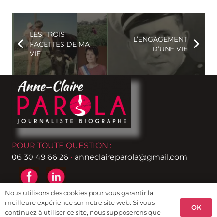
LES TROIS
L’ENGAGEMENT
FACETTES DE MA
D’UNE VIE
VIE
POUR TOUTE QUESTION :
06 30 49 66 26
•
anneclaireparola@gmail.com
Nous utilisons des cookies pour vous garantir la
meilleure expérience sur notre site web. Si vous
OK
Copyright© 2025 Anne-Claire Parola
continuez à utiliser ce site, nous supposerons que