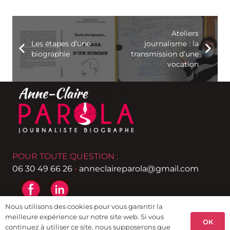
Ateliers
Les étapes d’une
journalisme : la
biographie
transmission d’une
vocation
POUR TOUTE QUESTION :
06 30 49 66 26
•
anneclaireparola@gmail.com
Nous utilisons des cookies pour vous garantir la
meilleure expérience sur notre site web. Si vous
OK
Copyright© 2025 Anne-Claire Parola
continuez à utiliser ce site, nous supposerons que